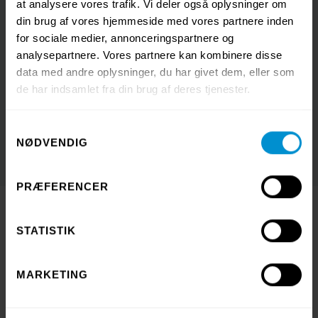
at analysere vores trafik. Vi deler også oplysninger om
har därför tagit fram den här guiden för att hjälpa er
din brug af vores hjemmeside med vores partnere inden
att uppnå detta.
for sociale medier, annonceringspartnere og
analysepartnere. Vores partnere kan kombinere disse
data med andre oplysninger, du har givet dem, eller som
de har indsamlet fra din brug af deres tjenester.
Ladda hem guiden
Samtykkevalg
NØDVENDIG
PRÆFERENCER
STATISTIK
Kontakta oss
MARKETING