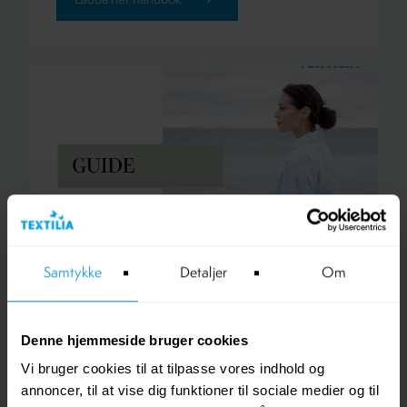
Ladda ner handbok
Guide - så upphandlar du framtidens
Samtykke
Detaljer
Om
textilservice för vård och omsorg
Utifrån vår långa erfarenhet som textilservicepartner
till många av Sveriges sjukhus, vårdcentraler,
Denne hjemmeside bruger cookies
äldreboenden och tandvårdsmottagningar, vet vi vilka
Vi bruger cookies til at tilpasse vores indhold og
krav man bör ställa och hur upphandlingsunderlaget
annoncer, til at vise dig funktioner til sociale medier og til
bör utformas för att uppnå bästa möjliga resultat. Vi