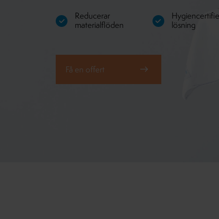
Reducerar
Hygiencertifi
materialflöden
lösning
Få en offert