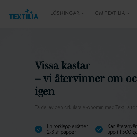
LÖSNINGAR
OM TEXTILIA
Vissa kastar
– vi återvinner om o
igen
Ta del av den cirkulära ekonomin med Textilia to
En torklapp ersätter
Kan återanvä
2-3 st. papper
upp till 300 g