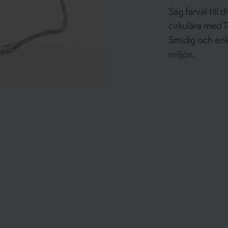
Säg farväl til
cirkulära med T
Smidig och enk
miljön.