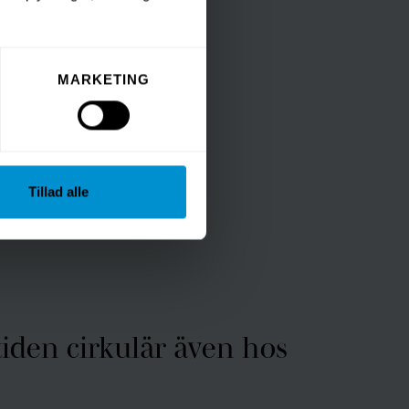
MARKETING
Tillad alle
iden cirkulär även hos