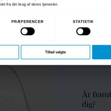
et fra din brug af deres tjenester.
PRÆFERENCER
STATISTIK
Tillad valgte
Är framt
dig?