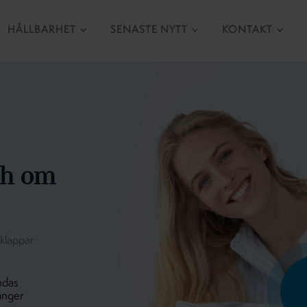
HÅLLBARHET
SENASTE NYTT
KONTAKT
ch om
rklappar
ndas
ånger