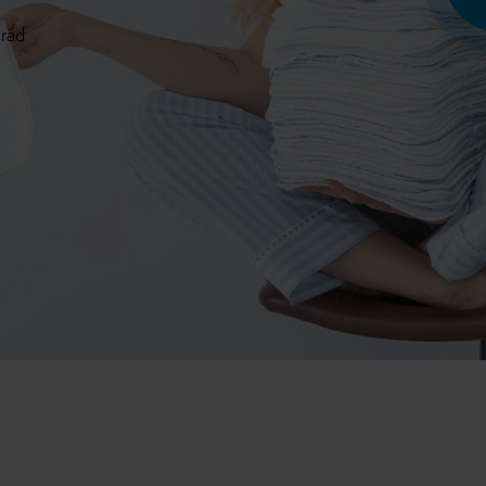
erad
SKROLLA