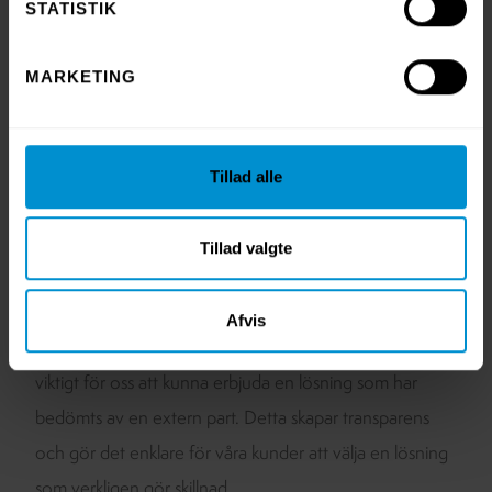
STATISTIK
cirkulära textillösningar.
MARKETING
Att erhålla svanenmärkning för upcy-produkter har
krävt en omfattande process som inkluderar
kvalitetstestning, materialdokumentation och
Tillad alle
kvalitetssäkring. Ett viktigt krav är att materialen
härstammar från tidigare certifierade textilier och att de
Tillad valgte
nya produkterna uppfyller dokumenterade krav på
hållbarhet och slitstyrka.
Afvis
I en tid då hållbarhet kan vara svår att förstå är det
viktigt för oss att kunna erbjuda en lösning som har
bedömts av en extern part. Detta skapar transparens
och gör det enklare för våra kunder att välja en lösning
som verkligen gör skillnad.