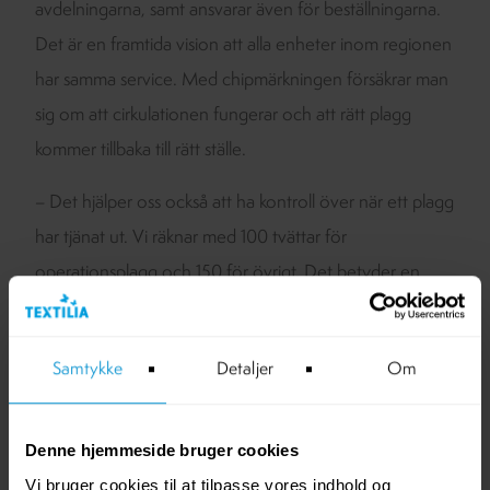
avdelningarna, samt ansvarar även för beställningarna.
Det är en framtida vision att alla enheter inom regionen
har samma service. Med chipmärkningen försäkrar man
sig om att cirkulationen fungerar och att rätt plagg
kommer tillbaka till rätt ställe.
– Det hjälper oss också att ha kontroll över när ett plagg
har tjänat ut. Vi räknar med 100 tvättar för
operationsplagg och 150 för övrigt. Det betyder en
ungefärlig livslängd på fem år för övriga plagg, förklarar
Marléne Kerber.
Samtykke
Detaljer
Om
Marlenes erfarenhet av Textilias styrkor är ett företag
med lyhörda och tillmötesgående medarbetare som är
Denne hjemmeside bruger cookies
flexibla och duktiga på att snabbt återkoppla vid frågor
Vi bruger cookies til at tilpasse vores indhold og