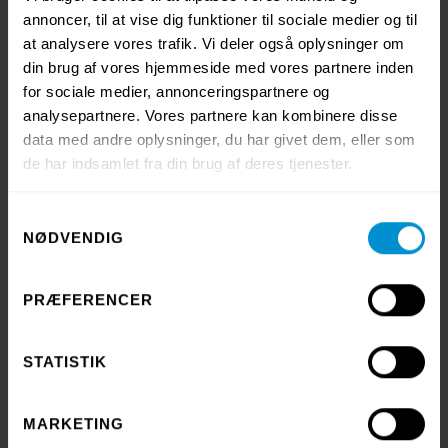
och att informera om avvikelser uppstår.
annoncer, til at vise dig funktioner til sociale medier og til
at analysere vores trafik. Vi deler også oplysninger om
– Jag värderar också närheten högt, det underlättar
din brug af vores hjemmeside med vores partnere inden
samarbetet, säger hon avslutningsvis.
for sociale medier, annonceringspartnere og
analysepartnere. Vores partnere kan kombinere disse
data med andre oplysninger, du har givet dem, eller som
de har indsamlet fra din brug af deres tjenester.
Samtykkevalg
Läs också...
NØDVENDIG
PRÆFERENCER
STATISTIK
MARKETING