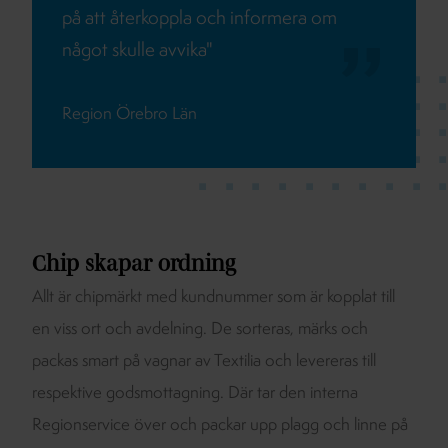
på att återkoppla och informera om
något skulle avvika"
Region Örebro Län
Chip skapar ordning
Allt är chipmärkt med kundnummer som är kopplat till
en viss ort och avdelning. De sorteras, märks och
packas smart på vagnar av Textilia och levereras till
respektive godsmottagning. Där tar den interna
Regionservice över och packar upp plagg och linne på