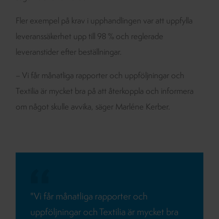
Fler exempel på krav i upphandlingen var att uppfylla
leveranssäkerhet upp till 98 % och reglerade
leveranstider efter beställningar.
– Vi får månatliga rapporter och uppföljningar och
Textilia är mycket bra på att återkoppla och informera
om något skulle avvika, säger Marléne Kerber.
"Vi får månatliga rapporter och
uppföljningar och Textilia är mycket bra